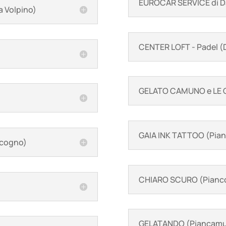
EUROCAR SERVICE di D
 Volpino)
CENTER LOFT - Padel (
GELATO CAMUNO e LE 
GAIA INK TATTOO (Pia
ncogno)
CHIARO SCURO (Pianc
GELATANDO (Piancam