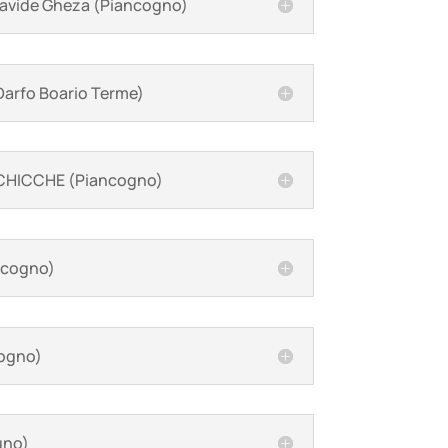
avide Gheza (Piancogno)
Darfo Boario Terme)
CHICCHE (Piancogno)
ncogno)
ogno)
uno)