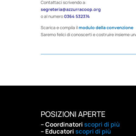
Contattaci scrivendo a:
segreteria@azzurracoop.org
o al numero
0364 532374
Scarica e compila il
modulo della convenzione
Saremo felici di conoscerti e costruire insieme u
POSIZIONI APERTE
– Coordinatori
scopri di più
– Educatori
scopri di più