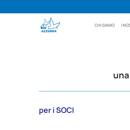
CHI SIAMO
I NO
una 
per i SOCI